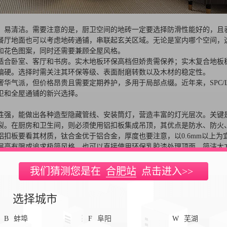
、易清洁。需要注意的是，厨卫空间的地砖一定要选择防滑性能好的，且
餐厅地面也可以考虑地砖通铺，串联起玄关区域。无论是室内哪个空间，
和花色图案，同时还需要兼顾全屋风格。
适合卧室、客厅和书房。实木地板环保高档但娇贵需保养；实木复合地板
偏硬。选择时需关注其环保等级、表面耐磨转数以及木材的稳定性。
华气派，但价格昂贵且需要定期养护，多用于局部点缀。近年来，SPC/L
卫和全屋通铺的新兴选择。
性强，能做出各种造型隐藏管线、安装筒灯，营造丰富的灯光层次。关键
裂。在厨房和卫生间，则必须使用铝扣板集成吊顶，其优点是防水、防火
扣板要看其材质，钛合金优于铝合金，厚度也要注意，以0.6mm以上为
层高有限或追求极简风格，也可以直接使用环保乳胶漆处理顶面，简洁大
我们猜测您是在
合肥站
点击进入>>
选择城市
B
蚌埠
F
阜阳
W
芜湖