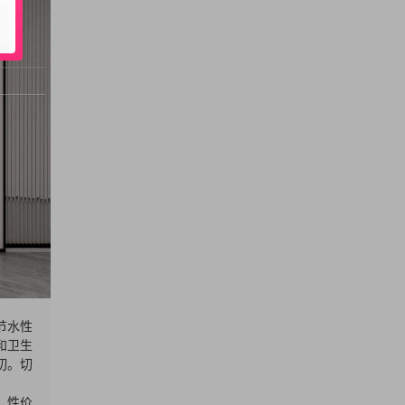
节水性
和卫生
切。切
、性价