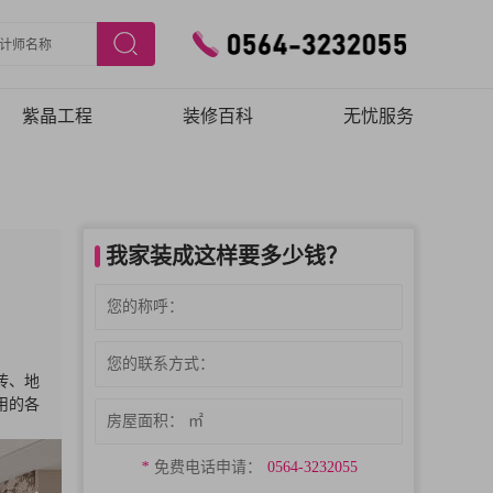
紫晶工程
装修百科
无忧服务
施工工艺
预约验房
施工团队
在线报修
我家装成这样要多少钱？
品质保障
砖、地
用的各
*
免费电话申请：
0564-3232055