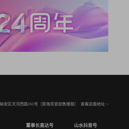
裕安区天河西路161号（原海亮官邸售楼部）
查看店面地址 >
董事长直达号
山水抖音号