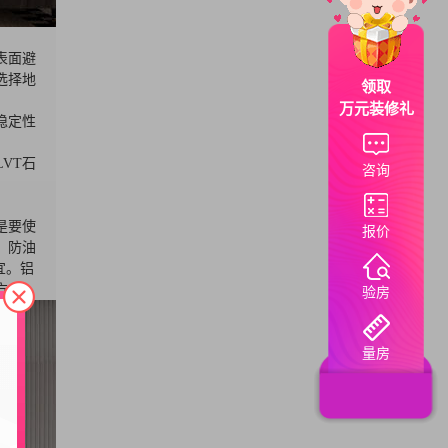
表面避
选择地
领取
万元装修礼
稳定性
VT石
咨询
是要使
报价
、防油
宜。铝
方。
验房
量房