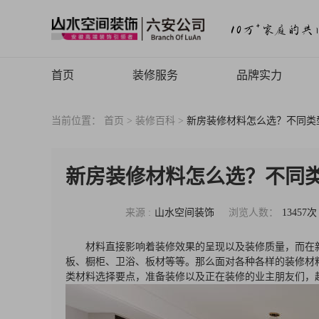
首页
装修服务
品牌实力
山水高端
品牌介绍
当前位置：
首页 >
装修百科 >
新房装修材料怎么选？不同类
品牌历程
品牌文化
新房装修材料怎么选？不同
品牌荣誉
来源 :
山水空间装饰
浏览人数：
13457次
山水动态
材料直接影响着装修效果的呈现以及装修质量，而在
山水视频
板、橱柜、卫浴、板材等等。那么面对各种各样的装修材
类材料选择要点，准备装修以及正在装修的业主朋友们，
致客户的信