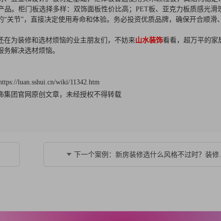
的产品。柜门板选择多样：双饰面板性价比高；PET板、亚克力板质感光滑
的“关节”，直接决定使用寿命和体验。务必投资优质品牌，确保开合顺滑
还在为装修和选材烦恼的业主朋友们，不妨来
山水装饰
看看，超万平的家
服务解决选材烦恼。
://luan.sshui.cn/wiki/11342.htm
饰集团官网原创文章，未经授权不得转载
下一个案例：新房装修选什么风格不过时？装修