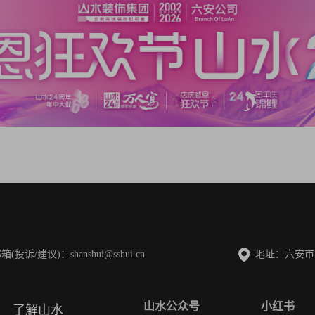
诉/建议)：shanshui@sshui.cn
地址：六安市
山水公众号
小红书
了解山水