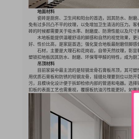
地面材料
瓷砖是厨房、卫生间和阳台的首选，因其防水、耐磨
免有过多凹凸不平的纹理，以免增加卫生清洁的压力。客
砖的时候都需要关于吸水率、耐磨度、防滑性能以及尺寸
木地板能提供温暖舒适的脚感和自然的视觉效果，更
好、性价比高，是家庭首选；强化复合地板最耐磨但脚感
石材，主要是大理石和花岗岩，自带天然纹理，彰显奢
塑锁扣地板因其防水、耐磨、环保零甲醛的特性，成为厨
吊顶材料
目前家装中最主流的是轻钢龙骨石膏板吊顶，其可塑
用优质石膏板和防锈的轻钢龙骨，接缝处理要到位以防开
污，且模块化设计便于拆卸检修内部的管道和电器。选择铝
扣板的表面工艺也需重视，覆膜板抗油污性能更好。如果