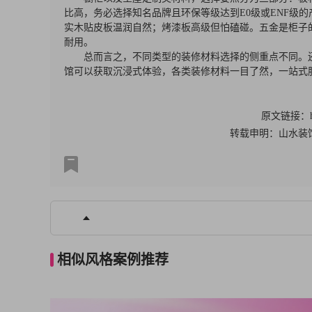
比高，务必选择知名品牌且环保等级达到E0级或ENF级
实木贴皮板温润自然；烤漆板高级但怕磕碰。五金是柜子
耐用。
总而言之，不同类型的装修材料选择的侧重点不同。
馆可以获取沉浸式体验，各类装修材料一目了然，一站式
原文链接：https
转载申明：山水装
上一个案例：现代风装修怎么避免廉价感？现代…
相似风格案例推荐