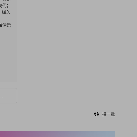
现代；
、经久
居情景
…
换一批