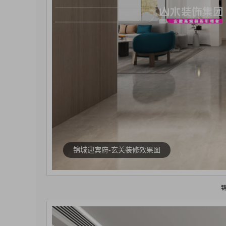
锦城迎宾府-玄关装修效果图