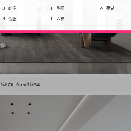
B
蚌埠
F
阜阳
W
芜湖
H
合肥
L
六安
锦城迎宾府-客厅装修效果图