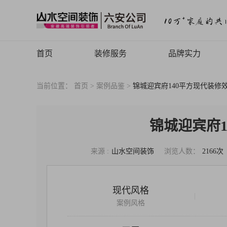
首页
装修服务
品牌实力
山水高端
品牌介绍
当前位置：
首页 >
案例品鉴 >
锦城迎宾府140平方现代装修
品牌历程
品牌文化
锦城迎宾府
品牌荣誉
来源 :
山水空间装饰
浏览人数：
2166次
山水动态
山水视频
现代风格
|
致客户的信
案例风格