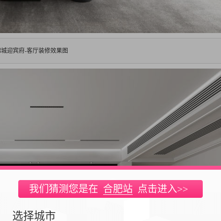
锦城迎宾府-客厅装修效果图
我们猜测您是在
合肥站
点击进入>>
选择城市