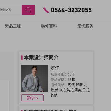
紫晶工程
装修百科
无忧服务
施工工艺
预约验房
施工团队
在线报修
本案设计师简介
品质保障
罗江
从业年限：
10年
作品案例：
33套
擅长风格：
现代,轻奢,北
欧,新中式,美式,简美,日式,
其他
预约TA