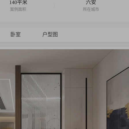
140平米
六安
|
案例面积
所在城市
卧室
户型图