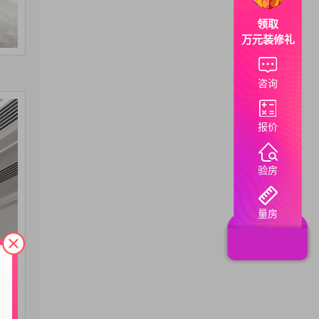
领取
万元装修礼
咨询
报价
验房
量房