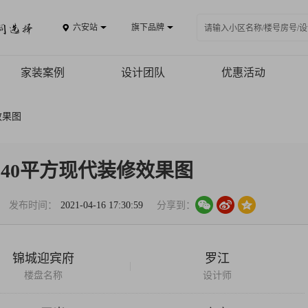
六安站
旗下品牌
家装案例
设计团队
优惠活动
案例品鉴
效果图
精品案例
全景VR
140平方现代装修效果图
热装楼盘
发布时间：
2021-04-16 17:30:59
分享到：
锦城迎宾府
罗江
|
楼盘名称
设计师