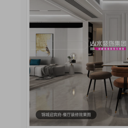
锦城迎宾府-餐厅装修效果图