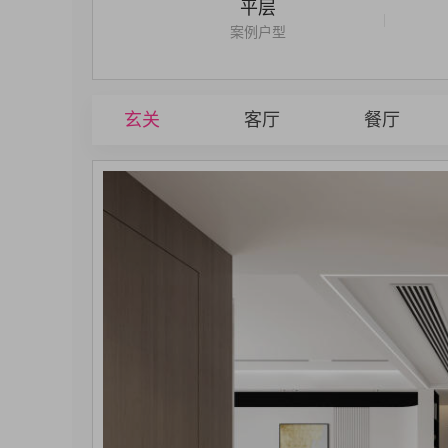
平层
|
案例户型
玄关
客厅
餐厅