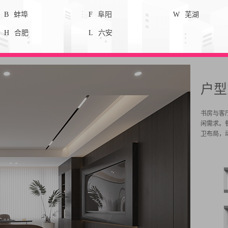
B
蚌埠
F
阜阳
W
芜湖
H
合肥
L
六安
户型
书房与客
闲需求。
卫布局，