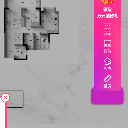
领取
万元装修礼
咨询
报价
验房
量房
价